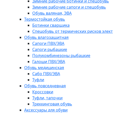
Зимние рабочие ботинки и спецобувь
Зимние рабочие сапоги и спецобувь
Обувь валяная, ЭВА
Термостойкая обувь
Ботинки сварщика
Спецобувь от термических рисков элект
Обувь влагозащитная
Сапоги ПВХ/ЭВА
Сапоги рыбацкие
Полукомбинезоны рыбацкие
Галоши ПВХ/ЭВА
Обувь медицинская
Сабо ПВХ/ЭВА
Туфли
Обувь повседневная
Кроссовки
Туфли, тапочки
Треккинговая обувь
Аксессуары для обуви