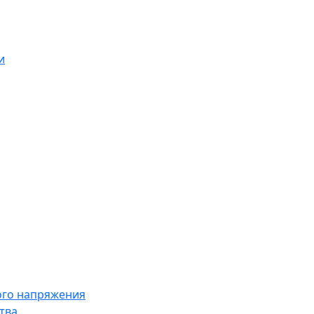
и
ого напряжения
тва