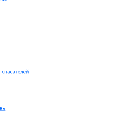
 спасателей
увь