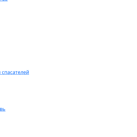
 спасателей
увь