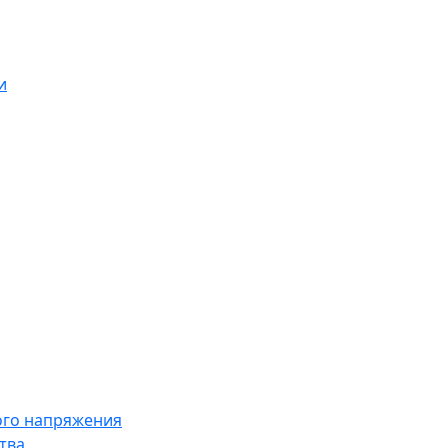
и
ого напряжения
тва