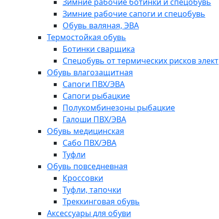
Зимние рабочие ботинки и спецобувь
Зимние рабочие сапоги и спецобувь
Обувь валяная, ЭВА
Термостойкая обувь
Ботинки сварщика
Спецобувь от термических рисков элект
Обувь влагозащитная
Сапоги ПВХ/ЭВА
Сапоги рыбацкие
Полукомбинезоны рыбацкие
Галоши ПВХ/ЭВА
Обувь медицинская
Сабо ПВХ/ЭВА
Туфли
Обувь повседневная
Кроссовки
Туфли, тапочки
Треккинговая обувь
Аксессуары для обуви