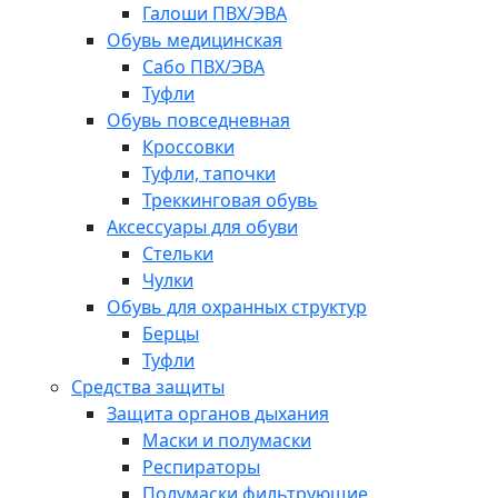
Галоши ПВХ/ЭВА
Обувь медицинская
Сабо ПВХ/ЭВА
Туфли
Обувь повседневная
Кроссовки
Туфли, тапочки
Треккинговая обувь
Аксессуары для обуви
Стельки
Чулки
Обувь для охранных структур
Берцы
Туфли
Средства защиты
Защита органов дыхания
Маски и полумаски
Респираторы
Полумаски фильтрующие