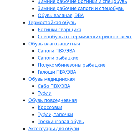
Зимние рабочие ботинки и спецобувь
Зимние рабочие сапоги и спецобувь
Обувь валяная, ЭВА
Термостойкая обувь
Ботинки сварщика
Спецобувь от термических рисков элект
Обувь влагозащитная
Сапоги ПВХ/ЭВА
Сапоги рыбацкие
Полукомбинезоны рыбацкие
Галоши ПВХ/ЭВА
Обувь медицинская
Сабо ПВХ/ЭВА
Туфли
Обувь повседневная
Кроссовки
Туфли, тапочки
Треккинговая обувь
Аксессуары для обуви