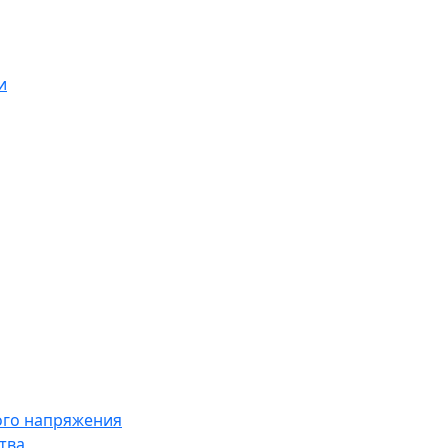
и
ого напряжения
тва