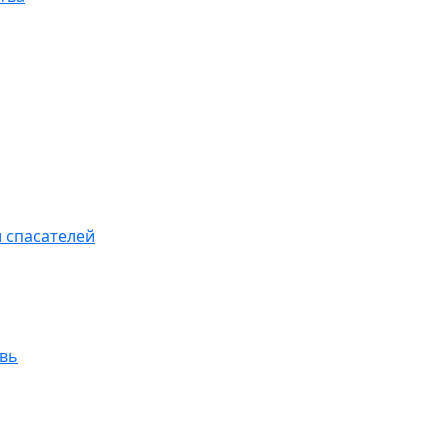
 спасателей
увь