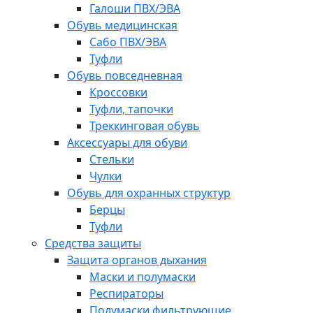
Галоши ПВХ/ЭВА
Обувь медицинская
Сабо ПВХ/ЭВА
Туфли
Обувь повседневная
Кроссовки
Туфли, тапочки
Треккинговая обувь
Аксессуары для обуви
Стельки
Чулки
Обувь для охранных структур
Берцы
Туфли
Средства защиты
Защита органов дыхания
Маски и полумаски
Респираторы
Полумаски фильтрующие