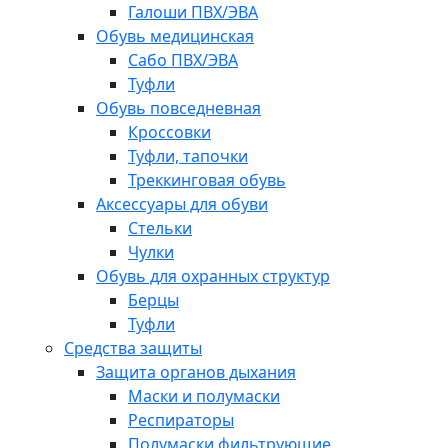
Галоши ПВХ/ЭВА
Обувь медицинская
Сабо ПВХ/ЭВА
Туфли
Обувь повседневная
Кроссовки
Туфли, тапочки
Треккинговая обувь
Аксессуары для обуви
Стельки
Чулки
Обувь для охранных структур
Берцы
Туфли
Средства защиты
Защита органов дыхания
Маски и полумаски
Респираторы
Полумаски фильтрующие